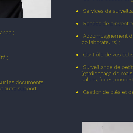
Services de surveilla
Rondes de prévention
lance ;
Accompagnement de p
collaborateurs) ;
Contrôle de vos colis 
té ;
Surveillance de peti
(gardiennage de maiso
salons, foires, concerts
 sur les documents
ut autre support
Gestion de clés et d