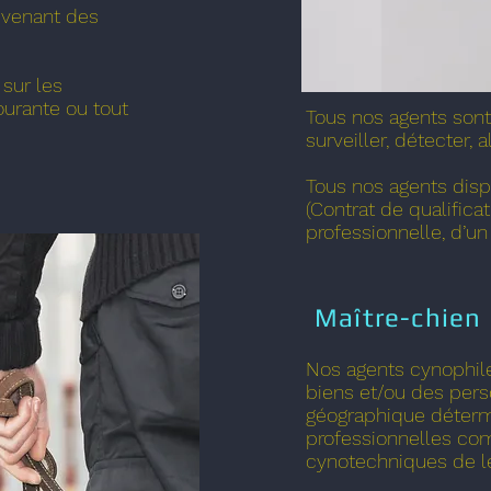
révenant des
 sur les
ourante ou tout
Tous nos agents sont 
surveiller, détecter, a
Tous nos agents disp
(Contrat de qualifica
professionnelle, d’un
Maître-chien
Nos agents cynophile
biens et/ou des pers
géographique détermi
professionnelles c
cynotechniques de le