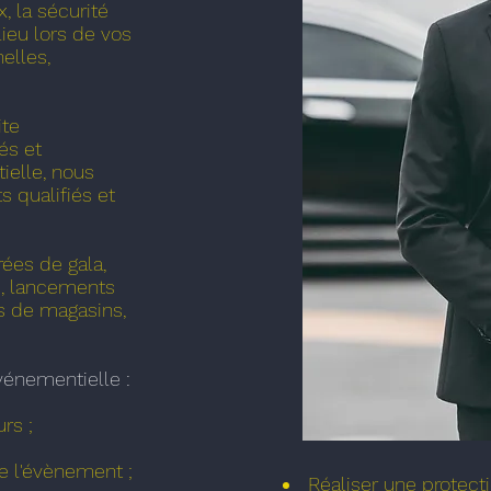
x, la sécurité
ieu lors de vos
elles,
ite
és et
ielle, nous
s qualifiés et
rées de gala,
s, lancements
s de magasins,
vénementielle :
urs ;
de l'évènement ;
Réaliser une protecti