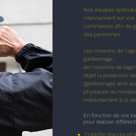
Nos équipes spéciali
interviennent sur vos
commerces afin de gar
des personnes.
Les missions de l'age
gardiennage :
les missions de l’age
objet la protection 
(gardiennage) ainsi q
physiques ou morales
indirectement à la sé
En fonction de vos be
pour réaliser différen
Contrôle d’accès et g