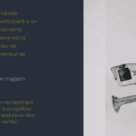
ialisée
articipent à un
lissements
sive est la
actes de
intérieur de
ce magasin
n recherchant
 susceptible
frauduleux des
vente) ;