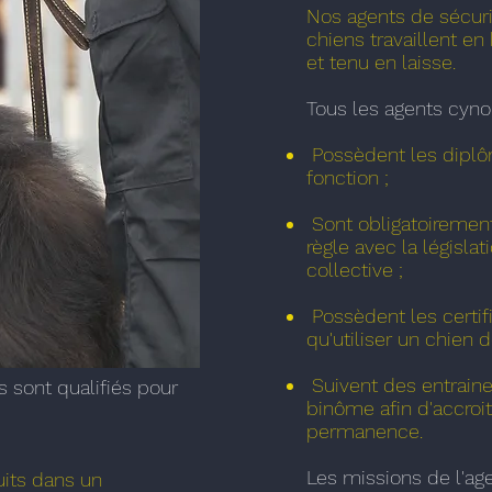
Nos agents de sécuri
chiens travaillent e
et tenu en laisse.
Tous les agents cyno
Possèdent les diplôm
fonction ;
Sont obligatoirement
règle avec la législa
collective ;
Possèdent les certifi
qu'utiliser un chien 
Suivent des entrain
s sont qualifiés pour
binôme afin d'accro
permanence.
Les missions de l'ag
uits dans un