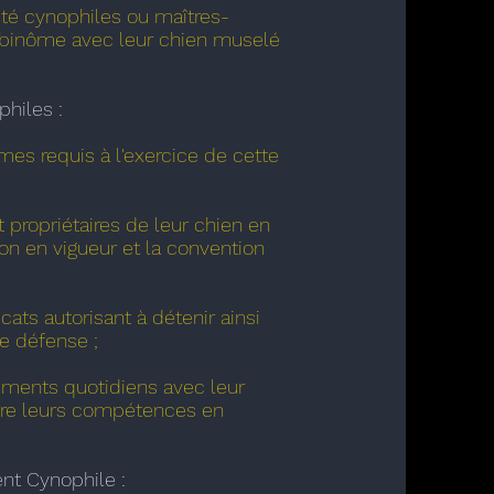
té cynophiles ou maîtres-
n binôme avec leur chien muselé
philes :
es requis à l'exercice de cette
 propriétaires de leur chien en
tion en vigueur et la convention
cats autorisant à détenir ainsi
de défense ;
ements quotidiens avec leur
itre leurs compétences en
ent Cynophile :