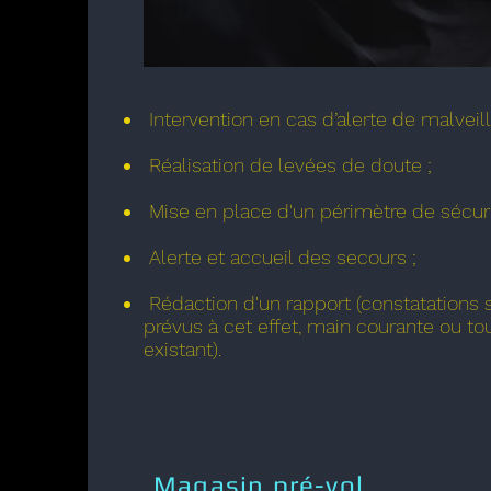
Intervention en cas d’alerte de malveil
Réalisation de levées de doute ;
Mise en place d'un périmètre de sécuri
Alerte et accueil des secours ;
Rédaction d'un rapport (constatations
prévus à cet effet, main courante ou to
existant).
Magasin pré-vol