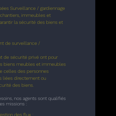
sées Surveillance / gardiennage
 chantiers, immeubles et
antir la sécurité des biens et
nt de surveillance /
nt de sécurité privé ont pour
des biens meubles et immeubles
ue celles des personnes
 liées directement ou
curité des biens.
soins, nos agents sont qualifiés
tes missions :
estion des flux ;