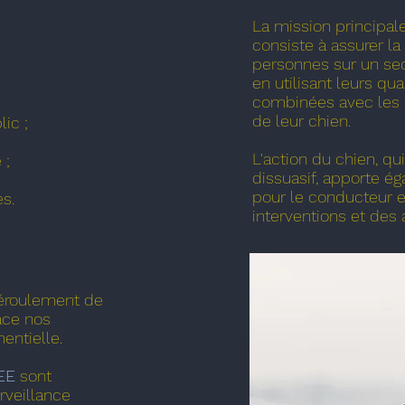
La mission principal
consiste à assurer la
personnes sur un se
en utilisant leurs qu
combinées avec les
de leur chien.
ic ;
L'action du chien, qui
 ;
dissuasif, apporte é
pour le conducteur e
s.
interventions et des
 déroulement de
ace nos
entielle.
EE
sont
rveillance