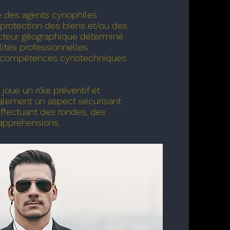
e des agents cynophiles
 protection des biens et/ou des
cteur géographique déterminé
alités professionnelles
 compétences cynotechniques
 joue un rôle préventif et
galement un aspect sécurisant
ffectuant des rondes, des
 appréhensions.